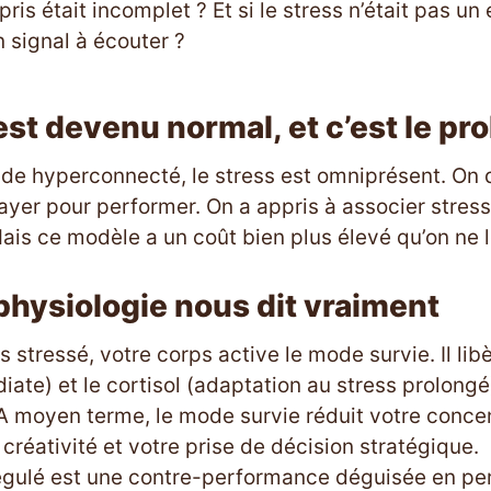
ris était incomplet ? Et si le stress n’était pas un
n signal à écouter ?
est devenu normal, et c’est le p
e hyperconnecté, le stress est omniprésent. On dit
payer pour performer. On a appris à associer stres
is ce modèle a un coût bien plus élevé qu’on ne le
physiologie nous dit vraiment
stressé, votre corps active le mode survie. Il libè
iate) et le cortisol (adaptation au stress prolongé
. A moyen terme, le mode survie réduit votre conce
créativité et votre prise de décision stratégique.
régulé est une contre-performance déguisée en pe