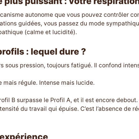
le plus puissant : votre respiratio
mécanisme autonome que vous pouvez contrôler c
rations guidées, vous passez du mode sympathique
thique (calme et lucidité).
rofils : lequel dure ?
urs sous pression, toujours fatigué. Il confond intens
ge mais régule. Intense mais lucide.
rofil B surpasse le Profil A, et il est encore debout.
ntensité du travail qui épuise. C’est l’absence de r
’expérience