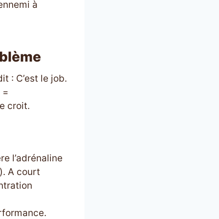
 ennemi à
roblème
 : C’est le job.
s =
 croit.
re l’adrénaline
). A court
ntration
rformance.