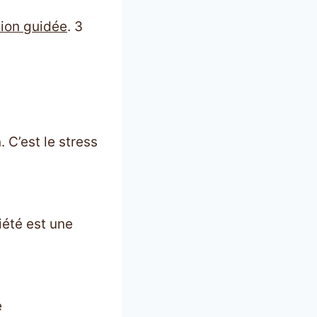
tion guidée
. 3
 C’est le stress
iété est une
e