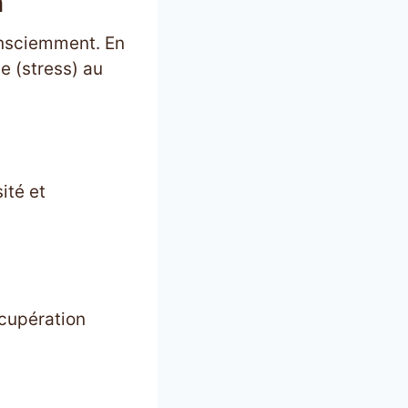
n
onsciemment. En
 (stress) au
ité et
écupération