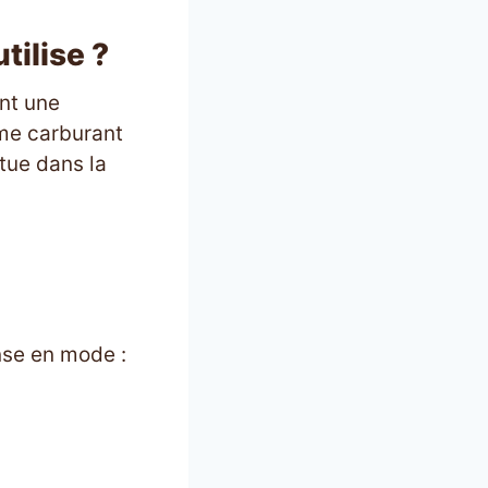
tilise ?
nt une
mme carburant
tue dans la
ense en mode :