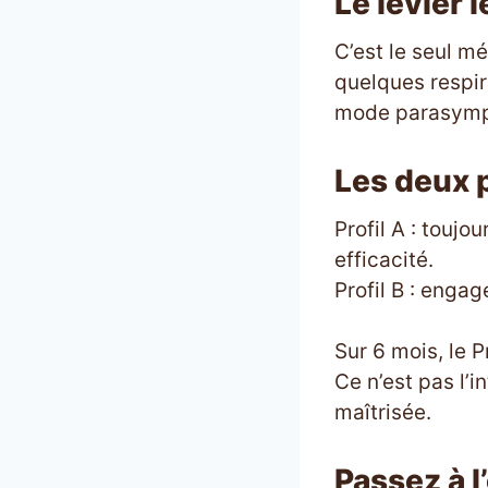
Le levier 
C’est le seul 
quelques respi
mode parasympa
Les deux p
Profil A : toujo
efficacité.
Profil B : enga
Sur 6 mois, le P
Ce n’est pas l’i
maîtrisée.
Passez à l